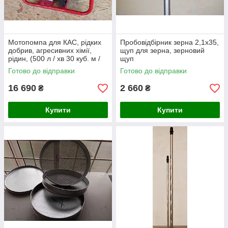
Мотопомпа для КАС, рідких
Пробовідбірник зерна 2,1х35,
добрив, агресивних хімії,
щуп для зерна, зерновий
рідин, (500 л / хв 30 куб. м /
щуп
год) VULKAN SCCP 50
Готово до відправки
Готово до відправки
16 690
2 660
₴
₴
Купити
Купити