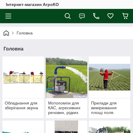
Інтернет-магазин АгроКО
Головна
Головна
Обладнання для
Мотопомпи для
Прилади для
зберігання зерна
КАС, агресивних
вимірювання
речовин, рідких
площі поля.
добрив, хімії
Курсоуказателі.
Паралельне
водіння