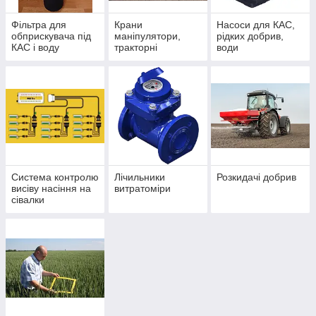
Фільтра для
Крани
Насоси для КАС,
обприскувача під
маніпулятори,
рідких добрив,
КАС і воду
тракторні
води
гідравлічні
Система контролю
Лічильники
Розкидачі добрив
висіву насіння на
витратоміри
сівалки