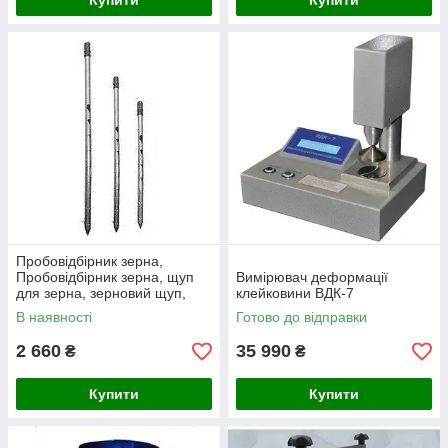
Купити
Купити
Пробовідбірник зерна,
Пробовідбірник зерна, щуп
Вимірювач деформації
для зерна, зерновий щуп,
клейковини ВДК-7
зерновий щуп
В наявності
Готово до відправки
2 660
35 990
₴
₴
Купити
Купити