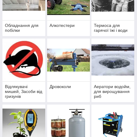
Обладнання для
Алкотестери
Термоса для
побілки
гарячої їжі і води
Відлякувачі
Дровоколи
Аератори водойм,
мишей, Засоби від
для вирощування
гризунів
риб