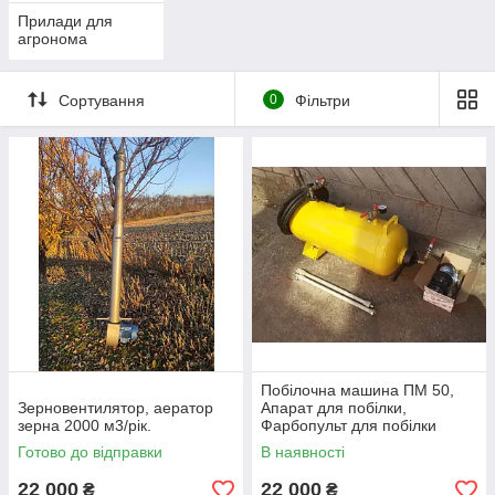
Прилади для
агронома
Сортування
0
Фільтри
Побілочна машина ПМ 50,
Зерновентилятор, аератор
Апарат для побілки,
зерна 2000 м3/рік.
Фарбопульт для побілки
Готово до відправки
В наявності
22 000
22 000
₴
₴