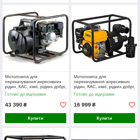
Мотопомпа для
Мотопомпа для
перекачування анресивних
перекачування анресивних
рідин, КАС, хімії, рідких добрі,
рідин, КАС, хімії, рідких добрі,
рідких добрив(560 л/хв 33
рідких добрив(533 л/хв 32
Готово до відправки
Готово до відправки
куб./рік)
куб./рік)
43 390
16 999
₴
₴
Купити
Купити