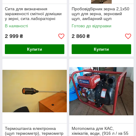
Сита для визначення
Пробовідбірник зерна 2,1х50
зараженості смітної домішки
щуп для зерна, зерновий
у зерні, сита лабораторні
щуп, амбарний щуп
В наявності
Готово до відправки
2 999
2 860
₴
₴
Купити
Купити
Термоштанга електронна
Мотопомпа для КАС,
(щуп термометр), термометр
хімікатів, води, (916 л / хв 55