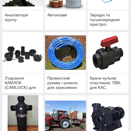
Аналізатори
Автоклави
Зарядні та
грунту
пуськозарядниє
пристрої
З'єднання
Промислові
Крани кульові
КАМЛОК
рукава і шланги,
пластикові, ПВХ,
(CAMLOCK) для
для агресивних
для КАС,
шлангів. ВРХ
речовин та води
агресивних
(швидкороз'ємне
речовин, води
з'єднання)