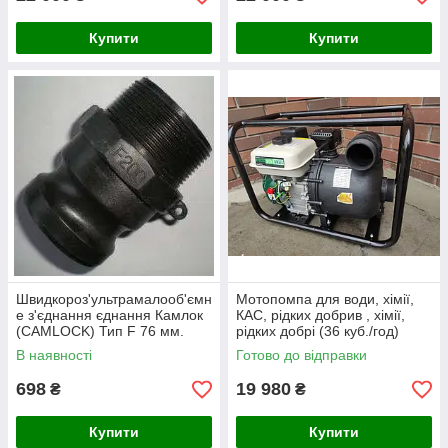
Купити
Купити
Швидкороз'ультрамалооб'ємн
Мотопомпа для води, хімії,
е з'єднання єднання Камлок
КАС, рідких добрив , хімії,
(CAMLOCK) Тип F 76 мм.
рідких добрі (36 куб./год)
3"Ніпель (тато) з зовнішньою
В наявності
Готово до відправки
різьбою
698
19 980
₴
₴
Купити
Купити