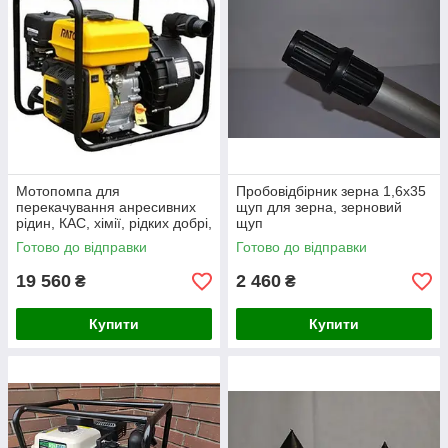
Мотопомпа для
Пробовідбірник зерна 1,6х35
перекачування анресивних
щуп для зерна, зерновий
рідин, КАС, хімії, рідких добрі,
щуп
рідких добрив(1000 л/хв 60
Готово до відправки
Готово до відправки
куб./рік
19 560
2 460
₴
₴
Купити
Купити