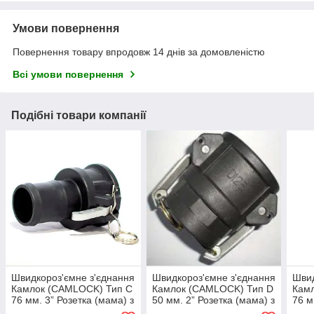
Умови повернення
Повернення товару впродовж 14 днів за домовленістю
Всі умови повернення
Подібні товари компанії
Швидкороз'ємне з'єднання
Швидкороз'ємне з'єднання
Швид
Камлок (CAMLOCK) Тип С
Камлок (CAMLOCK) Тип D
Кам
76 мм. 3” Розетка (мама) з
50 мм. 2” Розетка (мама) з
76 м
штуцером в шланг
внутрішньою різьбою
внут