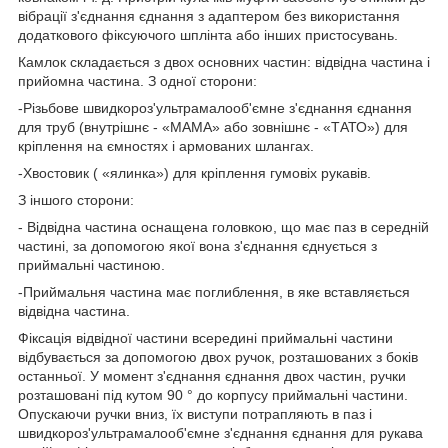
вібрації з'єднання єднання з адаптером без використання
додаткового фіксуючого шплінта або інших пристосувань.
Камлок складається з двох основних частин: відвідна частина і
прийомна частина. З одної сторони:
-Різьбове швидкороз'ультрамалооб'ємне з'єднання єднання
для труб (внутрішнє - «МАМА» або зовнішнє - «ТАТО») для
кріплення на ємностях і армованих шлангах.
-Хвостовик ( «ялинка») для кріплення гумовіх рукавів.
З іншого сторони:
- Відвідна частина оснащена головкою, що має паз в середній
частині, за допомогою якої вона з'єднання єднується з
приймальні частиною.
-Приймальня частина має поглиблення, в яке вставляється
відвідна частина.
Фіксація відвідної частини всередині приймальні частини
відбувається за допомогою двох ручок, розташованих з боків
останньої. У момент з'єднання єднання двох частин, ручки
розташовані під кутом 90 ° до корпусу приймальні частини.
Опускаючи ручки вниз, їх виступи потрапляють в паз і
швидкороз'ультрамалооб'ємне з'єднання єднання для рукава