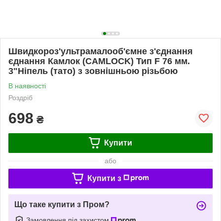
Швидкороз'ультрамалооб'ємне з'єднання
єднання Камлок (CAMLOCK) Тип F 76 мм.
3"Ніпель (тато) з зовнішньою різьбою
В наявності
Роздріб
698
₴
Купити
або
Купити з
Що таке купити з Пром?
Замовлення під захистом