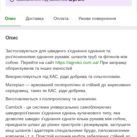
Опис
Доставка
Оплата
Умови повернення
Опис
Застосовуються для швидкого з'єднання єднання та
роз'ясненнями єднання рукавів, шлангів труб та фітингів між
собою. Перейти на сайт
https://agroko.com.ua/
При заправці
обприскувачів та інших емностей
Використовується під КАС, рідкі добрива та сільгоспхімію.
Матеріал — армований поліпропілен зі стійкий до анресивних
середовищ, таких як КАС, рідкі добрива.
Виготовляються з поліпропілену та алюмінію.
Camlock - це система універсальних самоблокуючих
швидкороз'ємних з'єднання єднань кулачкового типу, яка
дозволяє швидко з'єднання єднати кілька рукавів між собою,
приєднати шланг до різних пристроїв і резервуарів, заглушити
кінці шлангів і адаптерів спеціальними брудо, пилозахисними
ковпаком і т. д. Пристрій кулачків муфти забезпечує стійкий до