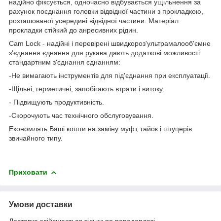
надійно фіксується, одночасно відбувається ущільнення за
рахунок поєднання головки відвідної частини з прокладкою,
розташованої усередині відвідної частини. Матеріал
прокладки стійкий до анресивних рідин.
Cam Lock - надійні і перевірені швидкороз'ультрамалооб'ємне
з'єднання єднання для рукава дають додаткові можливості
стандартним з'єднання єднанням:
-Не вимагають інструментів для під'єднання при експлуатації.
-Щільні, герметичні, запобігають втрати і витоку.
- Підвищують продуктивність.
-Скорочують час технічного обслуговування.
Економлять Ваші кошти на заміну муфт, гайок і штуцерів
звичайного типу.
Приховати
Умови доставки
Доставка здійснюється тільки по передоплаті.