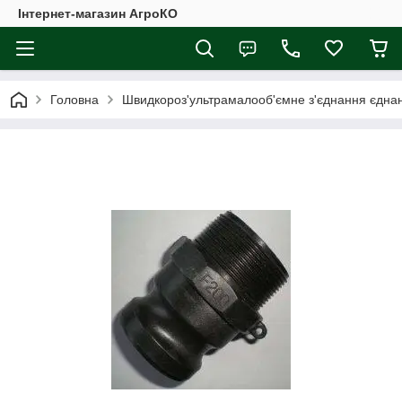
Інтернет-магазин АгроКО
Головна
Швидкороз'ультрамалооб'ємне з'єднання єднан