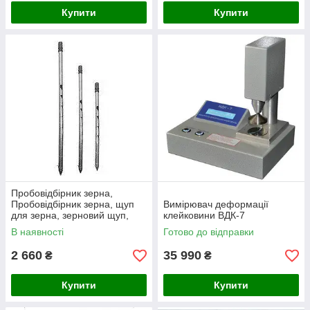
Купити
Купити
Пробовідбірник зерна,
Пробовідбірник зерна, щуп
Вимірювач деформації
для зерна, зерновий щуп,
клейковини ВДК-7
зерновий щуп
В наявності
Готово до відправки
2 660
35 990
₴
₴
Купити
Купити