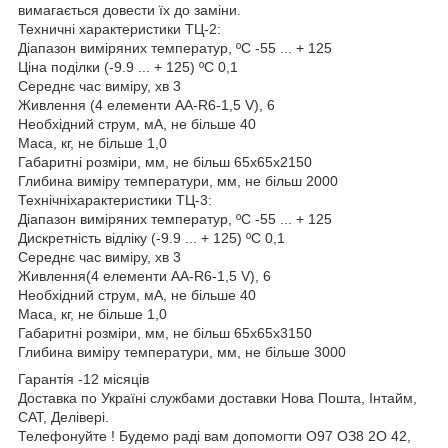
вимагається довести їх до заміни.
Техничні характеристики ТЦ-2:
Діапазон виміряних температур, ºС -55 ... + 125
Ціна поділки (-9.9 ... + 125) ºС 0,1
Середнє час виміру, хв 3
Живлення (4 елементи АА-R6-1,5 V), 6
Необхідний струм, мА, не більше 40
Маса, кг, не більше 1,0
Габаритні розміри, мм, не більш 65х65х2150
Глибина виміру температури, мм, не більш 2000
Технічніхарактеристики ТЦ-3:
Діапазон виміряних температур, ºС -55 ... + 125
Дискретність відліку (-9.9 ... + 125) ºС 0,1
Середнє час виміру, хв 3
Живлення(4 елементи АА-R6-1,5 V), 6
Необхідний струм, мА, не більше 40
Маса, кг, не більше 1,0
Габаритні розміри, мм, не більш 65х65х3150
Глибина виміру температури, мм, не більше 3000
Гарантія -12 місяців
Доставка по Україні службами доставки Нова Пошта, Інтайм,
САТ, Делівері.
Телефонуйте ! Будемо раді вам допомогти О97 ОЗ8 2О 42,