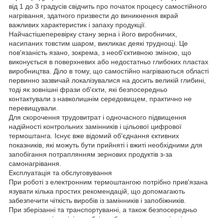
від 1 до 3 градусів свідчить про початок процесу самостійного
нагрівання, здатного призвести до виникнення вкрай
важливих характеристик і запаху продукції.
Найчастішеперевірку стану зерна і його виробничих,
насипаних товстим шаром, викликає деякі труднощі. Це
пов'язаність язано, зокрема, з необ'єктивною зміною, що
виконується в поверхневих або недостатньо глибоких пластах
виробництва. Діло в тому, що самостійно нагріваються області
первинно зазвичай локалізувалися на досить великій глибині,
тоді як зовнішні фрази об'єкти, які безпосередньо
контактували з навколишнім середовищем, практично не
перевищували.
Для скорочення трудовитрат і одночасного підвищення
надійності контрольних замінників і цільової цифрової
термоштанга. Існує вже відомий об'єднання єктивних
показників, які можуть бути прийняті і вжиті необхідними для
запобігання потраплянням зернових продуктів з-за
самонагрівання.
Експлуатація та обслуговування
При роботі з електронним термоштангою потрібно прив'язана
язувати кілька простих рекомендацій, що допомагають
забезпечити чіткість виробів із замінників і запобіжників.
При зберізанні та транспортуванні, а також безпосередньо