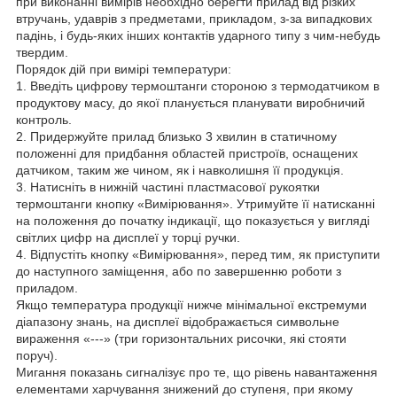
при виконанні вимірів необхідно берегти прилад від різких
втручань, удаврів з предметами, прикладом, з-за випадкових
падінь, і будь-яких інших контактів ударного типу з чим-небудь
твердим.
Порядок дій при вимірі температури:
1. Введіть цифрову термоштанги стороною з термодатчиком в
продуктову масу, до якої планується планувати виробничий
контроль.
2. Придержуйте прилад близько 3 хвилин в статичному
положенні для придбання областей пристроїв, оснащених
датчиком, таким же чином, як і навколишня її продукція.
3. Натисніть в нижній частині пластмасової рукоятки
термоштанги кнопку «Вимірювання». Утримуйте її натисканні
на положення до початку індикації, що показується у вигляді
світлих цифр на дисплеї у торці ручки.
4. Відпустіть кнопку «Вимірювання», перед тим, як приступити
до наступного заміщення, або по завершенню роботи з
приладом.
Якщо температура продукції нижче мінімальної екстремуми
діапазону знань, на дисплеї відображається символьне
вираження «---» (три горизонтальних рисочки, які стояти
поруч).
Мигання показань сигналізує про те, що рівень навантаження
елементами харчування знижений до ступеня, при якому