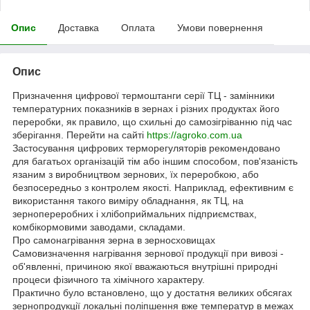
Опис
Доставка
Оплата
Умови повернення
Опис
Призначення цифрової термоштанги серії ТЦ - замінники
температурних показників в зернах і різних продуктах його
переробки, як правило, що схильні до самозігріванню під час
зберігання. Перейти на сайті
https://agroko.com.ua
Застосування цифрових терморегуляторів рекомендовано
для багатьох організацій тім або іншим способом, пов'язаність
язаним з виробництвом зернових, їх переробкою, або
безпосередньо з контролем якості. Наприклад, ефективним є
використання такого виміру обладнання, як ТЦ, на
зернопереробних і хлібоприймальних підприємствах,
комбікормовими заводами, складами.
Про самонагрівання зерна в зерносховищах
Самовизначення нагрівання зернової продукції при вивозі -
об'явленні, причиною якої вважаються внутрішні природні
процеси фізичного та хімічного характеру.
Практично було встановлено, що у достатня великих обсягах
зернопродукції локальні поліпшення вже температур в межах