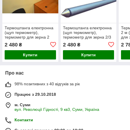
Термоштанга електронна
Термоштанга електронна
Терм
(щуп термометр),
(щуп термометр),
2 м 
термометр для зерна 2
термометр для зерна 2/3
для 
метри
метра
2 480
2 480
2 7
₴
₴
Купити
Купити
Про нас
98% позитивних з 40 відгуків за рік
Працює з 29.10.2018
м. Суми
вул. Революції Гідності, 9 кв3, Суми, Україна
Контакти