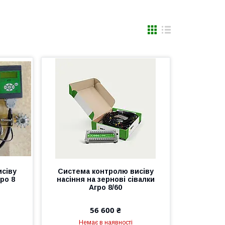
сіву
Система контролю висіву
гро 8
насіння на зернові сівалки
Агро 8/60
56 600 ₴
Немає в наявності