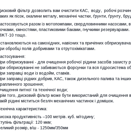
исковий фільтр дозволить вам очистити КАС, воду, робочі розчини
аких як пісок, окалини металу, механічні частки, ґрунти, ґрунту, бр
астосовується разом із мотопомпами, свердловинними насосами, в
очками, ємностями, пластиковими баками, гнучкими резервуарами
МЖТ-10 тощо.
становлюються на самохідних, навісних та причіпних обприскувач
ри обробці полів добривами та отрутохімікатами.
астосування:
ри обприскуванні - для очищення робочої рідини засобів захисту р
ри обприскуванні не забиваються форсунки та вся гідросистема о
ри заправці води із водойм, ставків.
ри заправці рідких добрив, КАС, також дизельного палива та інши
раплинного зрошення;
чищення питної та технічної води;
рім того, дисковий фільтр може бути використаний для очищення в
акій рідині міститься безліч механічних частинок і домішок.
ехнічна характеристика:
исока продуктивність –100 метрів. куб. м/годину;
тупінь фільтрації: 120 мкм;
еликий розмір, в/ш - 1250мм/350мм