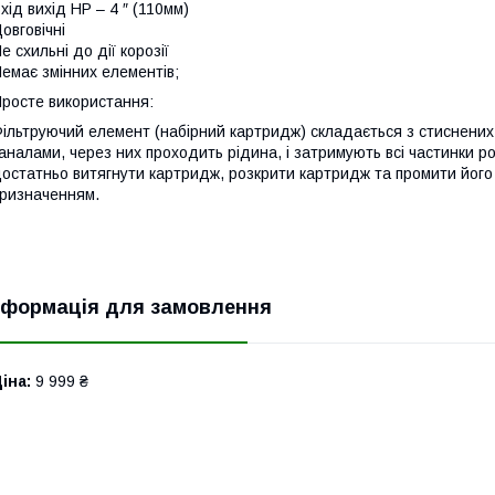
хід вихід НР – 4 ″ (110мм)
овговічні
е схильні до дії корозії
емає змінних елементів;
росте використання:
ільтруючий елемент (набірний картридж) складається з стиснених 
аналами, через них проходить рідина, і затримують всі частинки ро
остатньо витягнути картридж, розкрити картридж та промити його
ризначенням.
нформація для замовлення
іна:
9 999 ₴