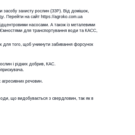
 засобу захисту рослин (ЗЗР). Від домішок,
уду. Перейти на сайт https://agroko.com.ua
ідцентровими насосами. А також із металевими
. Ємностями для транспортування води та КАСС,
ах для того, щоб уникнути забивання форсунок
ослин і рідких добрив, КАС.
бприскувача.
х агресивних речовин.
оди, що видобувається з свердловин, так як в