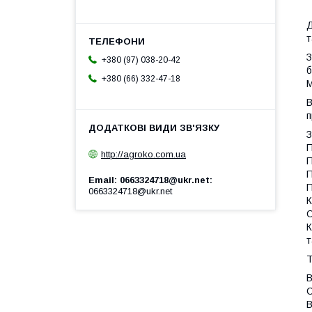
Д
т
З
+380 (97) 038-20-42
б
+380 (66) 332-47-18
В
п
З
П
http://agroko.com.ua
П
П
Email: 0663324718@ukr.net
П
0663324718@ukr.net
К
О
К
т
Т
В
С
В