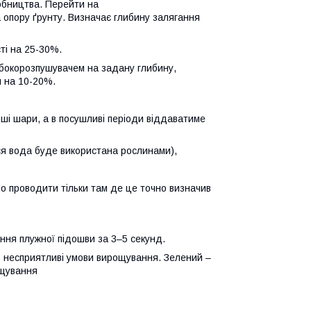
робництва. Перейти на
а опору ґрунту. Визначає глибину залягання
ті на 25-30%.
ибокорозпушувачем на задану глибину,
и на 10-20%.
бші шари, а в посушливі періоди віддаватиме
вся вода буде використана рослинами),
но проводити тільки там де це точно визначив
ня плужної підошви за 3–5 секунд.
- несприятливі умови вирощування. Зелений –
ощування