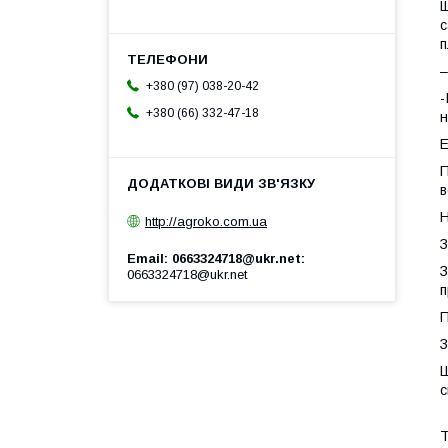
Щ
с
п
–
+380 (97) 038-20-42
-
+380 (66) 332-47-18
н
Е
П
в
Н
http://agroko.com.ua
З
Email: 0663324718@ukr.net
З
0663324718@ukr.net
п
П
З
Ш
с
Т