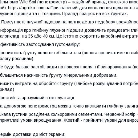
ільномір Wile Soil (пенетрометр) – надійний прилад фінського ви
айт https://agroko.com.uaПризначений для визначення щільності т
лужної підошви та її товщини. Прилад працює на всіх ґрунтах.
 Присутність плужної підошви на полі веде до недобору врожайнос
Інформація про глибину плужної підошви дозволить працювати гл
априклад, на 35 або 40 см. Це істотно скоротить виробничі витрат
фективність застосування густонаміру:
роникність ґрунту вологою збільшиться (волога проникатиме в гли
ологу рослинам),
е буде більше застоїв води на поверхні поля, і її випаровування (
більшиться насиченість ґрунту мінеральними добривами,
низить витрати на обробіток ґрунту (Глибоке розпушування потріб
рилад)
ростий та зрозумілий в експлуатації:
а допомогою пенетрометра можна точно визначити глибину заляган
кала густини розділена кольоровими сегментами. Червоний колір 
приятливі умови вирощування. Жовтий - прийнятні умови для вир
ермін доставки до міст України: