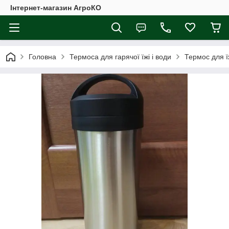
Інтернет-магазин АгроКО
Головна
Термоса для гарячої їжі і води
Термос для їж