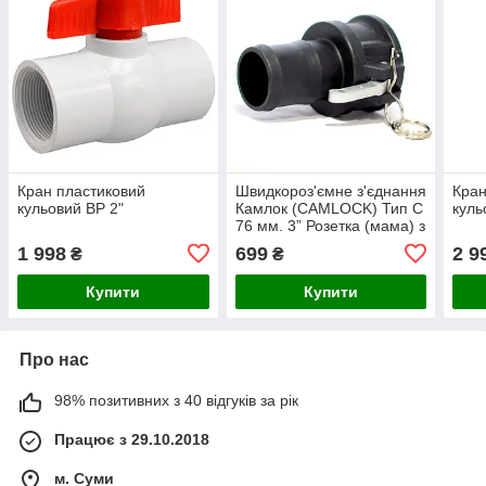
Кран пластиковий
Швидкороз'ємне з'єднання
Кран
кульовий ВР 2"
Камлок (CAMLOCK) Тип С
куль
76 мм. 3” Розетка (мама) з
штуцером в шланг
1 998
699
2 9
₴
₴
Купити
Купити
Про нас
98% позитивних з 40 відгуків за рік
Працює з 29.10.2018
м. Суми