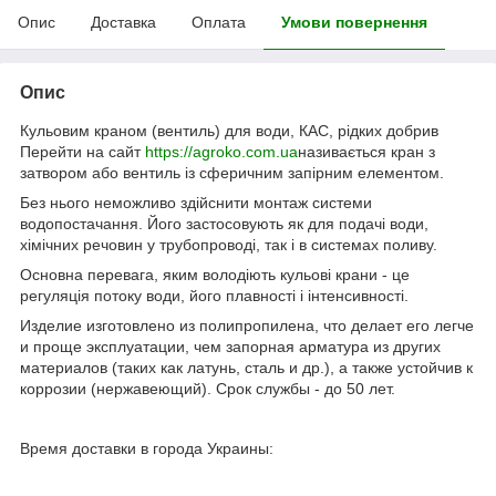
Опис
Доставка
Оплата
Умови повернення
Опис
Кульовим краном (вентиль) для води, КАС, рідких добрив
Перейти на сайт
https://agroko.com.ua
називається кран з
затвором або вентиль із сферичним запірним елементом.
Без нього неможливо здійснити монтаж системи
водопостачання. Його застосовують як для подачі води,
хімічних речовин у трубопроводі, так і в системах поливу.
Основна перевага, яким володіють кульові крани - це
регуляція потоку води, його плавності і інтенсивності.
Изделие изготовлено из полипропилена, что делает его легче
и проще эксплуатации, чем запорная арматура из других
материалов (таких как латунь, сталь и др.), а также устойчив к
коррозии (нержавеющий). Срок службы - до 50 лет.
Время доставки в города Украины: