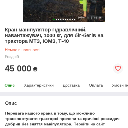
Кран маніпулятор гідравлічний,
навантажувач, 1000 кг, для біг-бегів на
трактора МТЗ, ЮМЗ, Т-40
Немає в наявності
Роздріб
45 000
₴
Опис
Характеристики
Доставка
Оплата
Умови п
Опис
Перевага нашого крана в тому, що можливо
транспортувати тракторні причепи та причіпні розкидачі
добрив без зняття маніпулятора.
Перейти на сайт