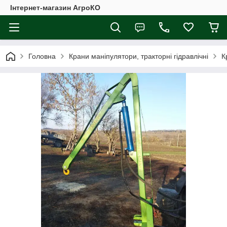
Інтернет-магазин АгроКО
Головна
Крани маніпулятори, тракторні гідравлічні
К