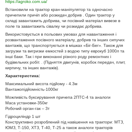
https://agroko.com.ua/
Встановили на трактор кран-маніпулятор та одночасно
причепили причіп або розкидач добрив . Один трактор у
складі завантажить добрива, чи посівний матеріал вивезе в
поле та завантажить сівалку чи розкидає добрива.
Використовується в польових умовах для навантаження і
розвантаження посівного матеріалу, добрив та інших сипучих
вантажів, що транспортуються в мішках «Біг-Бег». Також для
загрузки та вигризки емкостей з водою типу еврокуб 1000л та
інші баки. Так і при виконанні різного роду ремонтних і
будівельних робіт. . (Підняття двигунів, коробок передач, плит,
кирпичу, та інших вантажів).
Характеристика:
Максимальний висота підйому - 4.3м
Вантажопідйомність-1000кг
Можливість буксирування причепа 2ПТС-4 та аналоги
Маса установки-350кг
Робочий орган-гак – 3т
Гідроциліндр 1 шт
Конструктивно розроблений під навішення на трактори: МТЗ,
ЮМЗ, Т-150, ХТЗ, Т-40, Т-25 а також аналоги тракторів