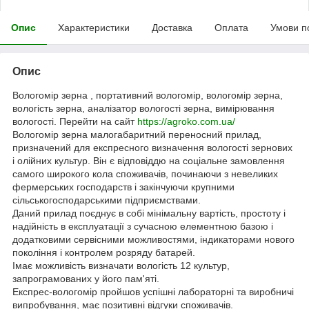
Опис
Характеристики
Доставка
Оплата
Умови п
Опис
Вологомір зерна , портативний вологомір, вологомір зерна,
вологість зерна, аналізатор вологості зерна, вимірювання
вологості. Перейти на сайт
https://agroko.com.ua/
Вологомір зерна малогабаритний переносний прилад,
призначений для експресного визначення вологості зернових
і олійних культур. Він є відповіддю на соціальне замовлення
самого широкого кола споживачів, починаючи з невеликих
фермерських господарств і закінчуючи крупними
сільськогосподарськими підприємствами.
Даний прилад поєднує в собі мінімальну вартість, простоту і
надійність в експлуатації з сучасною елементною базою і
додатковими сервісними можливостями, індикаторами нового
покоління і контролем розряду батарей.
Імає можливість визначати вологість 12 культур,
запрограмованих у його пам'яті.
Експрес-вологомір пройшов успішні лабораторні та виробничі
випробування, має позитивні відгуки споживачів.