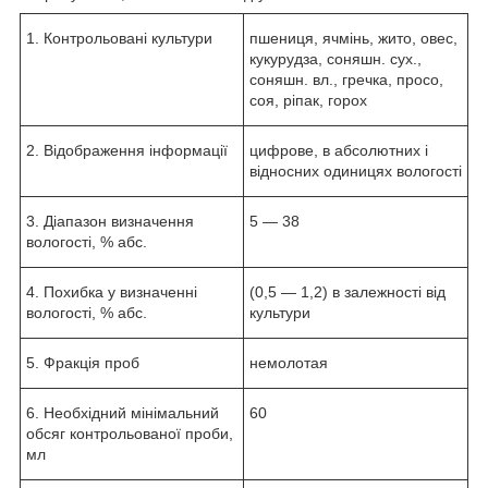
1. Контрольовані культури
пшениця, ячмінь, жито, овес,
кукурудза, соняшн. сух.,
соняшн. вл., гречка, просо,
соя, ріпак, горох
2. Відображення інформації
цифрове, в абсолютних і
відносних одиницях вологості
3. Діапазон визначення
5 — 38
вологості, % абс.
4. Похибка у визначенні
(0,5 — 1,2) в залежності від
вологості, % абс.
культури
5. Фракція проб
немолотая
6. Необхідний мінімальний
60
обсяг контрольованої проби,
мл