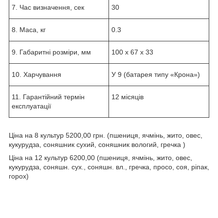
7. Час визначення, сек
30
8. Маса, кг
0.3
9. Габаритні розміри, мм
100 х 67 х 33
10. Харчування
У 9 (батарея типу «Крона»)
11. Гарантійний термін
12 місяців
експлуатації
Ціна на 8 культур 5200,00 грн. (пшениця, ячмінь, жито, овес,
кукурудза, соняшник сухий, соняшник вологий, гречка )
Ціна на 12 культур 6200,00 (пшениця, ячмінь, жито, овес,
кукурудза, соняшн. сух., соняшн. вл., гречка, просо, соя, ріпак,
горох)