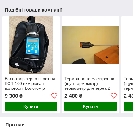
Подібні товари компанії
Вологомір зерна і насіння
Термоштанга електронна
Терм
ВСП-100 вимірювач
(щуп термометр),
(щуп
вологості, Вологомір
термометр для зерна 2
терм
зерна
метри
мет
9 300
2 480
2 4
₴
₴
Купити
Купити
Про нас