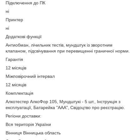
Підключення до ПК
ні
Принтер
ні
Додаткові функції
Антиобман, лічильник тестів, мундштук із зворотним
клапаном, підсвічування при перевищенні граничної норми.
Гарантія
12 місяців
Міжповірочний інтервал
12 місяців
Комплектація
Алкотестер АлкоФор 105, Мундштукі - 5 шт., Інструкція з
експлуатації, Батарейка "ААА", Свідоцтво про реєстрацію.
Регіони доставки:
Вся територія України
Вінниця Вінницька область