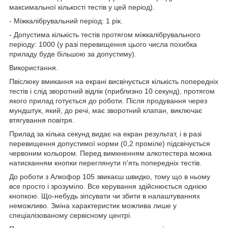
максимальної кількості тестів у цей період).
- Міжкалібрувальний період: 1 рік.
- Допустима кількість тестів протягом міжкалібрувального
періоду: 1000 (у разі перевищення цього числа похибка
приладу буде більшою за допустиму).
Використання.
Пвіслюку вмикання на екрані висвічується кількість попередніх
тестів і слід зворотний відлік (приблизно 10 секунд), протягом
якого прилад готується до роботи. Після продування через
мундштук, який, до речі, має зворотний клапан, виключає
втягування повітря.
Прилад за кілька секунд видає на екран результат, і в разі
перевищення допустимої норми (0,2 проміле) підсвічується
червоним кольором. Перед вимкненням алкотестера можна
натисканням кнопки переглянути п'ять попередніх тестів.
До роботи з Алкофор 105 звикаєш швидко, тому що в ньому
все просто і зрозуміло. Все керування здійснюється однією
кнопкою. Що-небудь зіпсувати чи збити в налаштуваннях
неможливо. Зміна характеристик можлива лише у
спеціалізованому сервісному центрі.