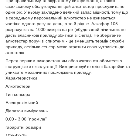
При правильному та акуратному використанні, а також
своєчасному обслуговуванні цей алкотестер прослужить не
один рік. У ньому закладено великий запас міцності, тому що
в середньому персональний алкотестер не вживається
частіше одного разу на день, а то й рідше. Алкофор 105
розрахунків на 1000 вимірів на рік (вбудований лічильник не
дасть власникові приладу збитися зі счета). Не зберігайте
алкотестер поруч зі спиртним - це зменшить термін служби
приладу, оскільки сенсор може втратити свою чутливість до
алкоголю.
Перед першим використанням обов'язково ознайомтеся з
інструкцією з експлуатації. Використовуйте якісні батарейки та
уникайте механічних пошкоджень приладу.
Характеристики
Алкотестери
Тип сенсора
Електрохімічний
Діапазон вимірювань
0,00 - 3,00 "проміле"
габаритні розміри
109х42х25