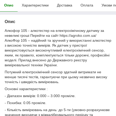
Опис
Характеристики
Доставка
Оплата
Умови п
Опис
Алкофор 105 - алкотестер на електрохімічному датчику за
невеликі гроші Перейти на сайт https://agroko.com.ua/
АлкоФор 105 – надійний та зручний у використанні алкотестер
з високою точністю вимірів. Як датчик у пристрої
використовується високочутливий електрохімічний сенсор,
яким, як правило, комплектуються тільки дорожчі, професійні
моделі. Прилад внесено до Державного реєстру
вимірювальної техніки України.
Потужний електрохімічний сенсор здатний витримати не
менше тисячі тестів, гарантуючи при цьому незвично високу
точність і швидкість вимірювань.
Основні характеристики :
- Діапазон вимірів: 0.000 – 3.000 проміле.
- Похибка: 0.05 проміле.
- Кількість вимірювань на день: до 5-ти (умовно-розрахункове
значення виходячи з міжкалібрувального періоду та