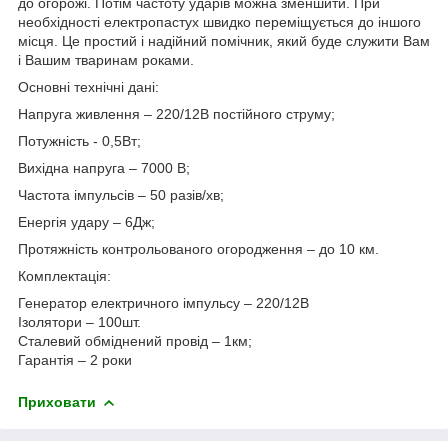
до огорожі. Потім частоту ударів можна зменшити. При
необхідності електропастух швидко переміщується до іншого
місця. Це простий і надійний помічник, який буде служити Вам
і Вашим тваринам роками.
Основні технічні дані:
Напруга живлення – 220/12В постійного струму;
Потужність - 0,5Вт;
Вихідна напруга – 7000 В;
Частота імпульсів – 50 разів/хв;
Енергія удару – 6Дж;
Протяжність контрольованого огородження – до 10 км.
Комплектація:
Генератор електричного імпульсу – 220/12В
Ізолятори – 100шт.
Сталевий обміднений провід – 1км;
Гарантія – 2 роки
Приховати