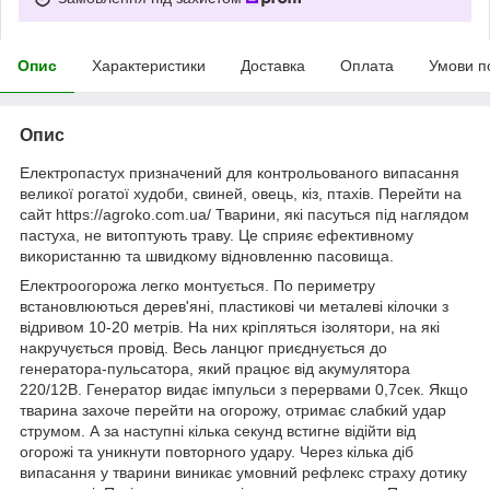
Опис
Характеристики
Доставка
Оплата
Умови п
Опис
Електропастух призначений для контрольованого випасання
великої рогатої худоби, свиней, овець, кіз, птахів. Перейти на
сайт https://agroko.com.ua/ Тварини, які пасуться під наглядом
пастуха, не витоптують траву. Це сприяє ефективному
використанню та швидкому відновленню пасовища.
Електроогорожа легко монтується. По периметру
встановлюються дерев'яні, пластикові чи металеві кілочки з
відривом 10-20 метрів. На них кріпляться ізолятори, на які
накручується провід. Весь ланцюг приєднується до
генератора-пульсатора, який працює від акумулятора
220/12В. Генератор видає імпульси з перервами 0,7сек. Якщо
тварина захоче перейти на огорожу, отримає слабкий удар
струмом. А за наступні кілька секунд встигне відійти від
огорожі та уникнути повторного удару. Через кілька діб
випасання у тварини виникає умовний рефлекс страху дотику