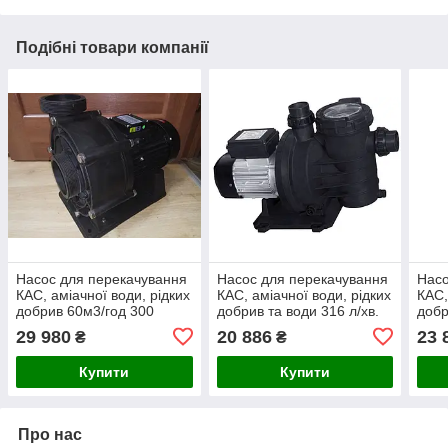
Подібні товари компанії
Насос для перекачування
Насос для перекачування
Насо
КАС, аміачної води, рідких
КАС, аміачної води, рідких
КАС,
добрив 60м3/год 300
добрив та води 316 л/хв.
добр
(19м3/год) (220В) 100
(30м
29 980
20 886
23 
₴
₴
250
Купити
Купити
Про нас