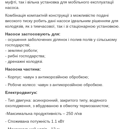
муфті, так і вільна установка для мобільного експлуатації
насоса.
Комбінація компактній конструкції з можливістю подачі
високого тиску робить дані насоси ідеальним рішенням для
колодязів, як з тимчасової, так і зі стаціонарною установкою.
Насоси застосовують для:
- осушення заболочених ділянок і полив полів у сільському
господарстві;
- земляні роботи;
- рибні господарства;
- дренажні колодязі.
Насосна частина:
- Корпус: чавун з антикорозійною обробкою;
- Робоче колесо: чавун з антикорозійною обробкою.
Електродвигун:
- Тип двигуна: асинхронний, закритого типу, водяного
охолодження, з вбудованою в обмотку термозахистом;
-Максимальна продуктивність – 250 л/хв
- Споживана потужність 1.1 кВт
- Максимальний напір - 12 м