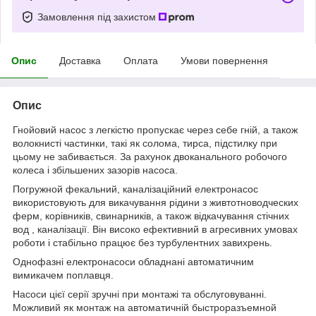
Замовлення під захистом
Опис
Доставка
Оплата
Умови повернення
Опис
Гнойовий насос з легкістю пропускає через себе гній, а також
волокнисті частинки, такі як солома, тирса, підстилку при
цьому не забивається. За рахунок двоканального робочого
колеса і збільшених зазорів насоса.
Погружной фекальний, каналізаційний електронасос
використовують для викачування рідини з живтотноводческих
ферм, корівників, свинарників, а також відкачування стічних
вод , каналізації. Він високо ефективний в агресивних умовах
роботи і стабільно працює без турбулентних завихрень.
Однофазні електронасоси обладнані автоматичним
вимикачем поплавця.
Насоси цієї серії зручні при монтажі та обслуговуванні.
Можливий як монтаж на автоматичній быстроразъемной