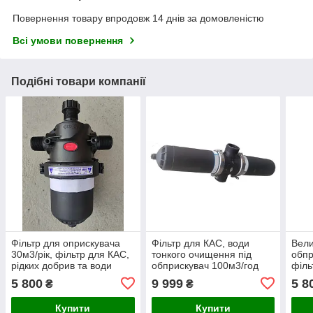
Повернення товару впродовж 14 днів за домовленістю
Всі умови повернення
Подібні товари компанії
Фільтр для оприскувача
Фільтр для КАС, води
Вели
30м3/рік, фільтр для КАС,
тонкого очищення під
обпр
рідких добрив та води
обприскувач 100м3/год
філь
добр
5 800
9 999
5 8
₴
₴
Купити
Купити